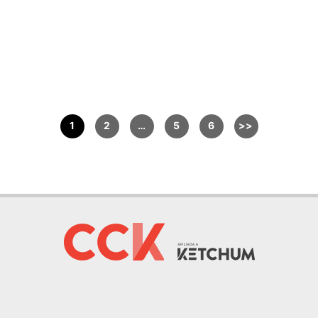
1
2
…
5
6