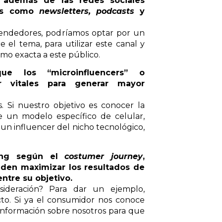
 además de las redes sociales
tos como
newsletters, podcasts
y
rendedores, podríamos optar por un
e el tema, para utilizar este canal y
omo exacta a este público.
e los “microinfluencers” o
r vitales para generar mayor
. Si nuestro objetivo es conocer la
e un modelo específico de celular,
 un influencer del nicho tecnológico,
ing según el
costumer journey
,
den maximizar los resultados de
ntre su objetivo.
ideración? Para dar un ejemplo,
to. Si ya el consumidor nos conoce
 información sobre nosotros para que