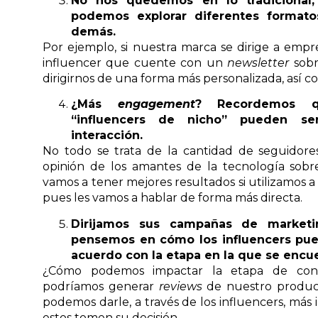
No nos quedemos en lo tradicional,
podemos explorar diferentes forma
demás.
Por ejemplo, si nuestra marca se dirige a emp
influencer que cuente con un
newsletter
sobr
dirigirnos de una forma más personalizada, así c
¿Más
engagement
? Recordemos qu
“influencers de nicho” pueden se
interacción.
No todo se trata de la cantidad de seguidores
opinión de los amantes de la tecnología sobr
vamos a tener mejores resultados si utilizamos a
pues les vamos a hablar de forma más directa.
Dirijamos sus campañas de market
pensemos en cómo los influencers pue
acuerdo con la etapa en la que se encue
¿Cómo podemos impactar la etapa de cons
podríamos generar
reviews
de nuestro produc
podemos darle, a través de los influencers, más
estos tomen su decisión.