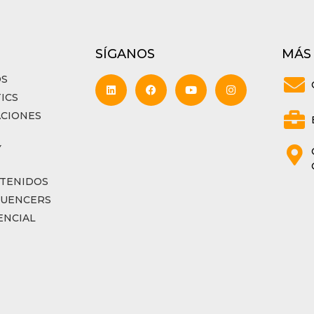
SÍGANOS
MÁS
OS
ICS
ACIONES
Y
TENIDOS
LUENCERS
ENCIAL