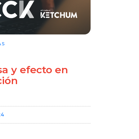
AS
sa y efecto en
ción
24